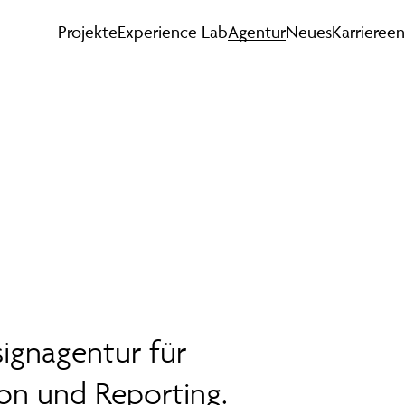
Projekte
Experience Lab
Agentur
Neues
Karriere
en
signagentur für
on und Reporting.