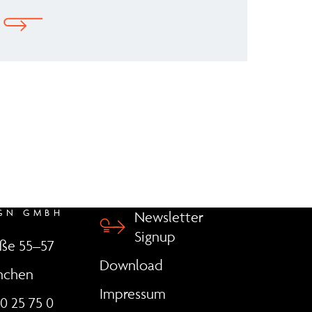
GN GMBH
Newsletter
Signup
aße 55–57
Download
nchen
Impressum
20 25 75 0