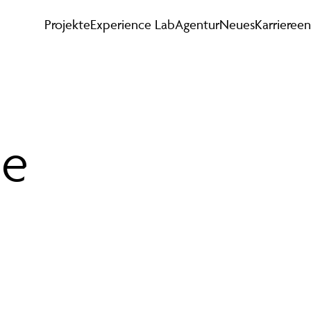
Projekte
Experience Lab
Agentur
Neues
Karriere
en
ue