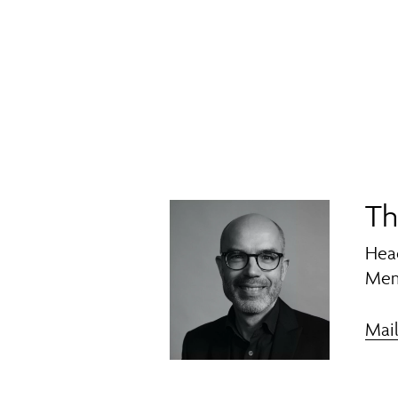
Th
Hea
Mem
Mai