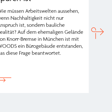
ie müssen Arbeitswelten aussehen,
Das EU-
enn Nachhaltigkeit nicht nur
Paket z
nspruch ist, sondern bauliche
Textes d
ealität? Auf dem ehemaligen Gelände
Formsac
on Knorr-Bremse in München ist mit
Nachhal
OODS ein Bürogebäude entstanden,
Mittels
as diese Frage beantwortet.
Standard