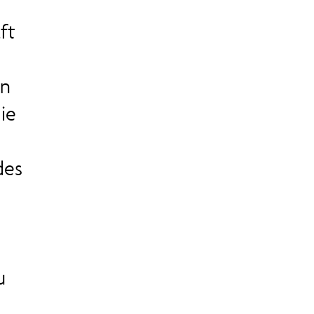
ft
in
ie
des
u