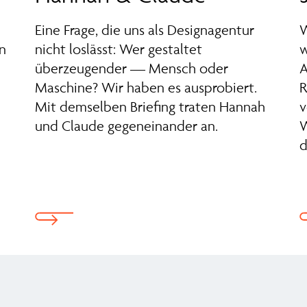
Eine Frage, die uns als Designagentur
W
n
nicht loslässt: Wer gestaltet
w
überzeugender — Mensch oder
A
Maschine? Wir haben es ausprobiert.
R
Mit demselben Briefing traten Hannah
v
und Claude gegeneinander an.
W
d