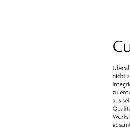
Cu
Überal
nicht 
integr
zu ent
aus se
Qualit
Worksh
gesamt