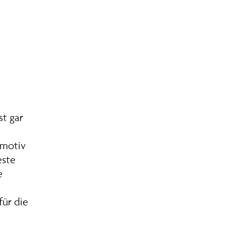
st gar
tmotiv
este
e
für die