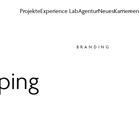
Projekte
Experience Lab
Agentur
Neues
Karriere
en
BRANDING
aping