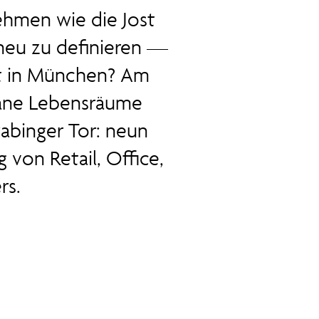
ehmen wie die Jost
neu zu definieren —
t in München? Am
bane Lebensräume
wabinger Tor: neun
von Retail, Office,
rs.