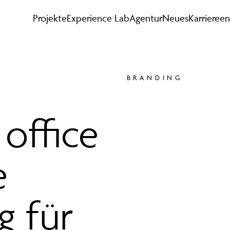
Projekte
Experience Lab
Agentur
Neues
Karriere
en
BRANDING
office
e
g für