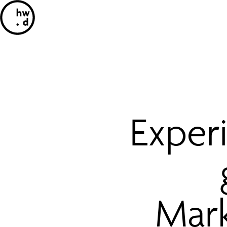
Experi
Mark